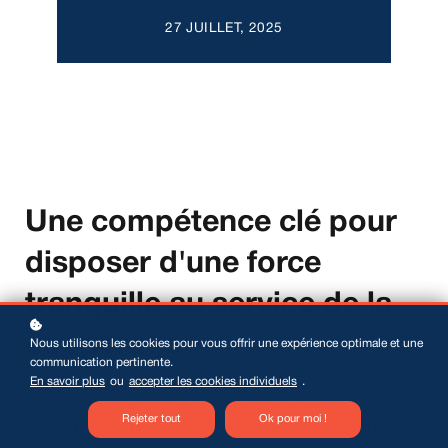
27 JUILLET, 2025
Une compétence clé pour
disposer d'une force
tranquille au service de la
coopération
Nous utilisons les cookies pour vous offrir une expérience optimale et une
communication pertinente.
En savoir plus
ou
accepter les cookies individuels
.
L’humilité est souvent mal comprise. On l’associe à une
forme d’effacement ou de modestie excessive. En
Rejeter tout
Ok pour moi !