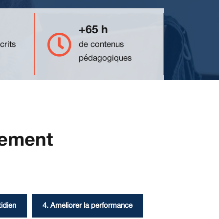
+65 h
crits
de contenus
pédagogiques
gement
idien
4. Améliorer la performance